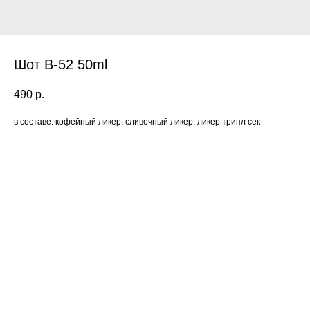
Шот B-52 50ml
490
р.
в составе: кофейный ликер, сливочный ликер, ликер трипл сек